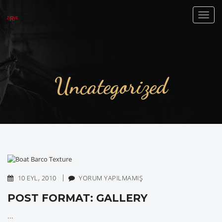
Toggl
naviga
Uncategorized
10 EYL, 2010
YORUM YAPILMAMIŞ
POST FORMAT: GALLERY
...